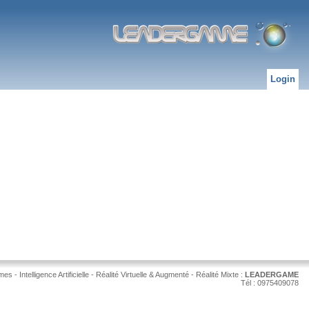
Login
s - Intelligence Artificielle - Réalité Virtuelle & Augmenté - Réalité Mixte :
LEADERGAME
Tél : 0975409078